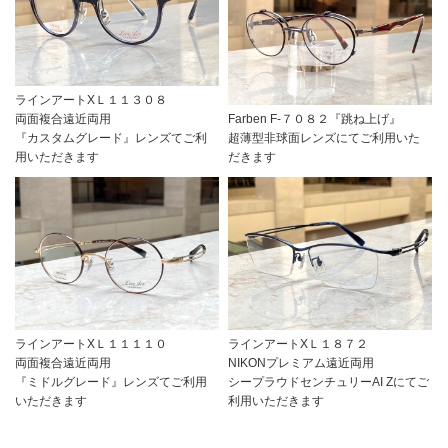
ラインアートXＬ１１３０８
両面複合遠近両用
Farben F-７０８２『跳ね上げ』
『カスタムグレード』レンズてご利
超薄型非球面レンズにてご利用いた
用いただきます
だきます
ラインアートXＬ１１１１０
ラインアートXＬ１８７２
両面複合遠近両用
NIKONプレミアム遠近両用
『ミドルグレード』レンズてご利用
シープラウドセンチュリーAI Zにてご
いただきます
利用いただきます