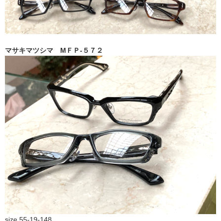
マサキマツシマ МＦＰ-５７２
size 55-19-148