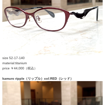
size 52-17-140
material:titanium
price ￥44,000（税込）
kamuro ripple（リップル）col:RED（レッド）