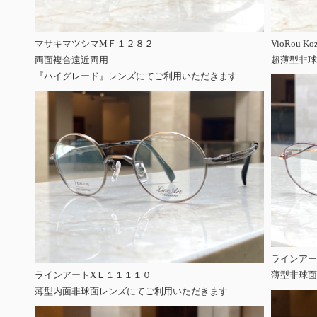
マサキマツシマМＦ１２８２
VioRou Ko
両面複合遠近両用
超薄型非球
『ハイグレード』レンズにてご利用いただきます
ラインアー
ラインアートXＬ１１１１０
薄型非球面
薄型内面非球面レンズにてご利用いただきます