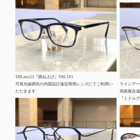
YBLabo23『跳ね上げ』YBL103
可視光線調光の内面設計遠近両用レンズにてご利用い
ラインアー
ただきます
両面複合遠
『ミドルグ