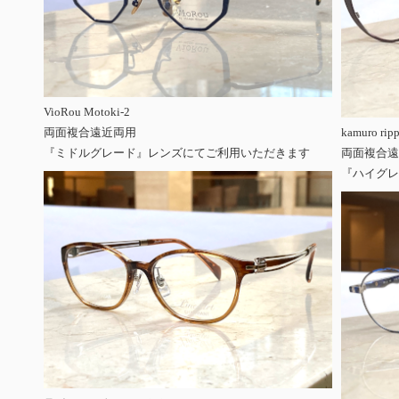
VioRou Motoki-2
両面複合遠近両用
kamuro ripp
『ミドルグレード』レンズにてご利用いただきます
両面複合遠
『ハイグレ