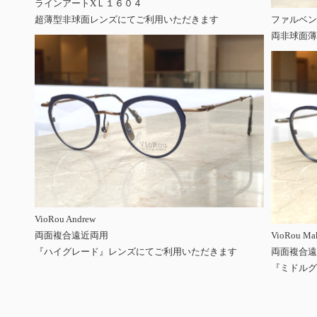
ラインアートXＬ１６０４
超薄型非球面レンズにてご利用いただきます
ファルベン 
両非球面薄
VioRou Andrew
両面複合遠近両用
VioRou Ma
『ハイグレード』レンズにてご利用いただきます
両面複合遠
『ミドルグ