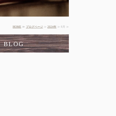
HOME
≫
ブログページ
≫
2024年
≫ 8月 ≫
：BLOG