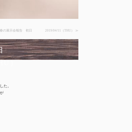
 春の展示会報告 初日 2019/04/11（THU） ≫
告 初日
THU）
した。
が